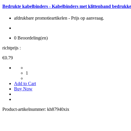
Bedrukte kabelbinders - Kabelbinders met klittenband bedrukk
afdrukbare promotieartikelen - Prijs op aanvraag.
0 Beoordeling(en)
richtprijs :
€0.79
1
Add to Cart
Buy Now
Product-artikelnummer:
kh87940xix