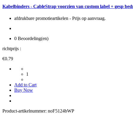
Kabelbinders - CableStrap voorzien van custom label + gesp be
afdrukbare promotieartikelen - Prijs op aanvraag.
0 Beoordeling(en)
richtprijs :
€0.79
1
Add to Cart
Buy Now
Product-artikelnummer:
noF5124bWP