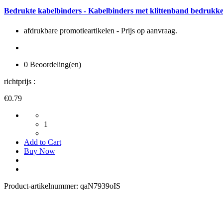
Bedrukte kabelbinders - Kabelbinders met klittenband bedrukk
afdrukbare promotieartikelen - Prijs op aanvraag.
0 Beoordeling(en)
richtprijs :
€0.79
1
Add to Cart
Buy Now
Product-artikelnummer:
qaN7939oIS