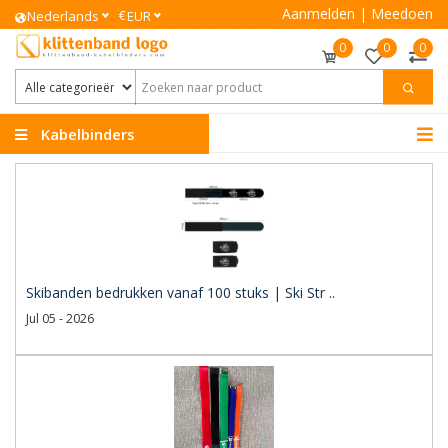
Aanmelden
|
Meedoen
€
Nederlands
EUR
0
0
0
Kabelbinders
Klittenband
Skibanden bedrukken vanaf 100 stuks | Ski Str ..
Jul 05 - 2026