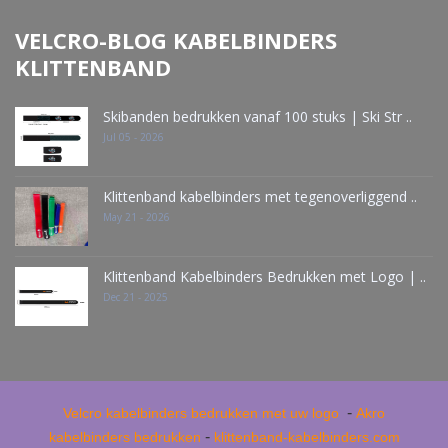
VELCRO-BLOG KABELBINDERS
KLITTENBAND
Skibanden bedrukken vanaf 100 stuks | Ski Str ..
Jul 05 - 2026
Klittenband kabelbinders met tegenoverliggend ..
May 21 - 2026
Klittenband Kabelbinders Bedrukken met Logo | ..
Dec 21 - 2025
-
Velcro kabelbinders bedrukken met uw logo
Akro
-
kabelbinders bedrukken
klittenband-kabelbinders.com