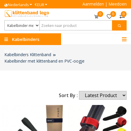
Aanmelden
|
Meedoen
€
Nederlands
EUR
0
0
0
Kabelbinders
Klittenband
Kabelbinders Klittenband
Kabelbinder met klittenband en PVC-oogje
Sort By :