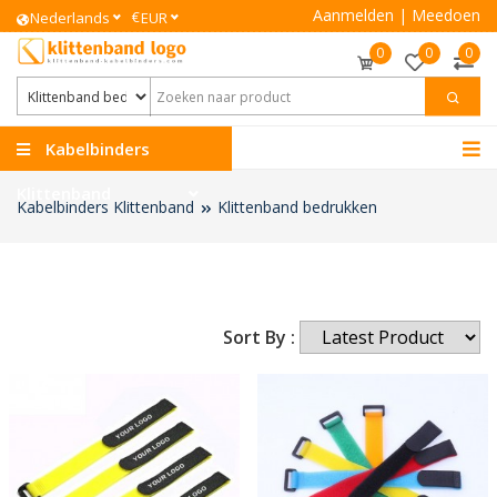
Aanmelden
|
Meedoen
€
Nederlands
EUR
0
0
0
Kabelbinders
Klittenband
Kabelbinders Klittenband
Klittenband bedrukken
Sort By :