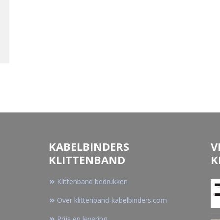
KABELBINDERS
V
KLITTENBAND
K
Klittenband bedrukken
Over klittenband-kabelbinders.com
Prijs en levering