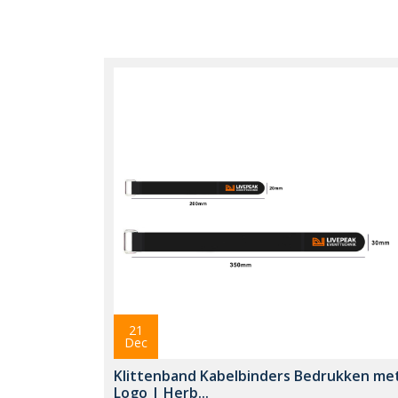
21
Dec
Klittenband Kabelbinders Bedrukken me
Logo | Herb...