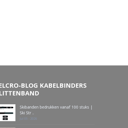
ELCRO-BLOG KABELBINDERS
LITTENBAND
Skibanden bedrukken vanaf 100 stuks |
Ski Str ..
Jul 05 - 2026