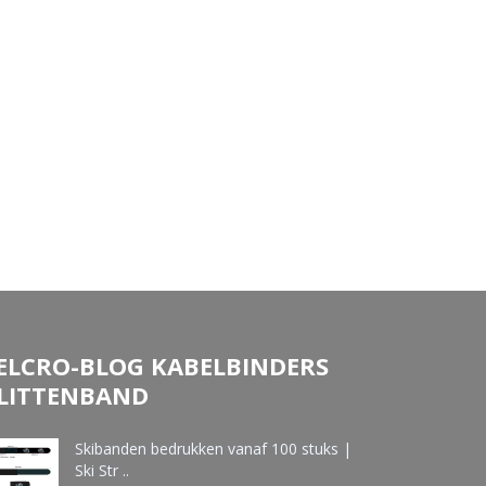
ELCRO-BLOG KABELBINDERS
LITTENBAND
Skibanden bedrukken vanaf 100 stuks |
Ski Str ..