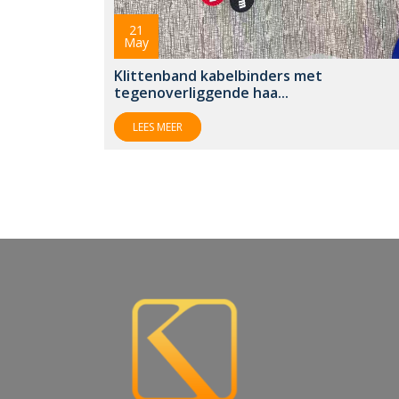
21
May
Klittenband kabelbinders met
tegenoverliggende haa...
LEES MEER