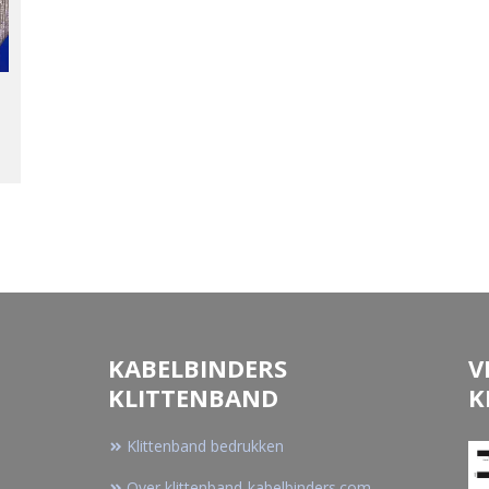
KABELBINDERS
V
KLITTENBAND
K
Klittenband bedrukken
Over klittenband-kabelbinders.com