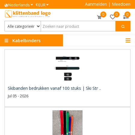
Aanmelden
|
Meedoen
€
Nederlands
EUR
0
0
0
Kabelbinders
Klittenband
Skibanden bedrukken vanaf 100 stuks | Ski Str ..
Jul 05 - 2026