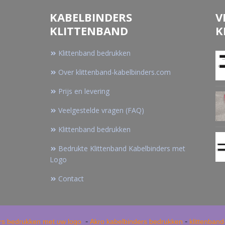
KABELBINDERS
V
KLITTENBAND
K
Klittenband bedrukken
Over klittenband-kabelbinders.com
Prijs en levering
Veelgestelde vragen (FAQ)
Klittenband bedrukken
Bedrukte Klittenband Kabelbinders met
Logo
Contact
-
-
rs bedrukken met uw logo
Akro kabelbinders bedrukken
klittenban