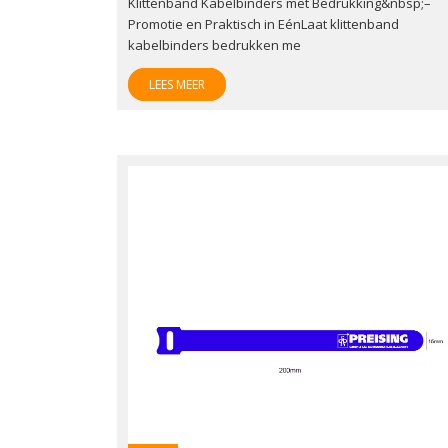
Klittenband Kabelbinders met Bedrukking&nbsp;–
Promotie en Praktisch in EénLaat klittenband
kabelbinders bedrukken me
LEES MEER