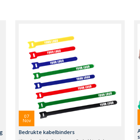
07
Nov
g
Bedrukte kabelbinders
s