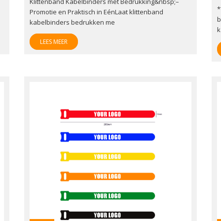
Klittenband Kabelbinders met Bedrukking&nbsp;–
*
Promotie en Praktisch in EénLaat klittenband
b
kabelbinders bedrukken me
k
LEES MEER