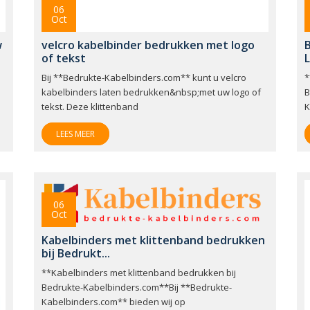
06
Oct
w
velcro kabelbinder bedrukken met logo
of tekst
L
Bij **Bedrukte-Kabelbinders.com** kunt u velcro
*
kabelbinders laten bedrukken&nbsp;met uw logo of
B
tekst. Deze klittenband
K
LEES MEER
06
Oct
Kabelbinders met klittenband bedrukken
bij Bedrukt...
**Kabelbinders met klittenband bedrukken bij
Bedrukte-Kabelbinders.com**Bij **Bedrukte-
Kabelbinders.com** bieden wij op