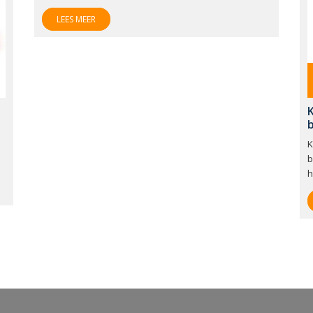
LEES MEER
K
b
h