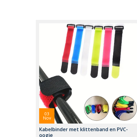
03
Nov
Kabelbinder met klittenband en PVC-
oogje