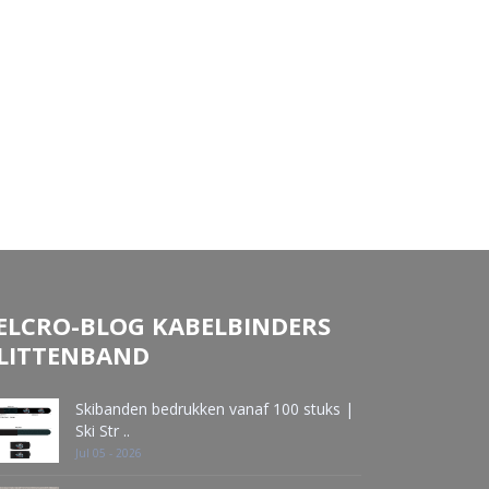
ELCRO-BLOG KABELBINDERS
LITTENBAND
Skibanden bedrukken vanaf 100 stuks |
Ski Str ..
Jul 05 - 2026