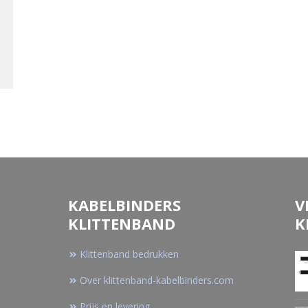
KABELBINDERS
V
KLITTENBAND
K
Klittenband bedrukken
Over klittenband-kabelbinders.com
Prijs en levering