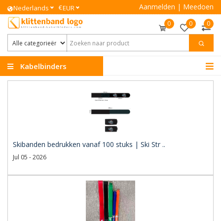
Aanmelden
|
Meedoen
€
Nederlands
EUR
0
0
0
Kabelbinders
Klittenband
Skibanden bedrukken vanaf 100 stuks | Ski Str ..
Jul 05 - 2026