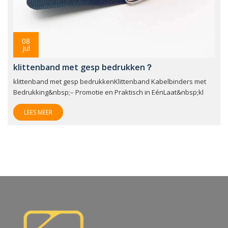
08
Jul
klittenband met gesp bedrukken？
klittenband met gesp bedrukkenKlittenband Kabelbinders met
Bedrukking&nbsp;– Promotie en Praktisch in EénLaat&nbsp;kl
LEES MEER