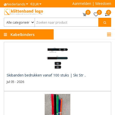
Aanmelden
|
Meedoen
€
Nederlands
EUR
0
0
0
Kabelbinders
Klittenband
Skibanden bedrukken vanaf 100 stuks | Ski Str ..
Jul 05 - 2026