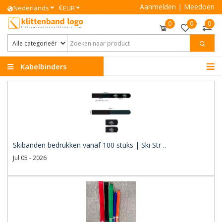
Aanmelden
|
Meedoen
€
Nederlands
EUR
0
0
0
Kabelbinders
Klittenband
Skibanden bedrukken vanaf 100 stuks | Ski Str ..
Jul 05 - 2026