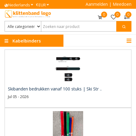
Aanmelden
|
Meedoen
€
Nederlands
EUR
0
0
0
Kabelbinders
Klittenband
Skibanden bedrukken vanaf 100 stuks | Ski Str ..
Jul 05 - 2026