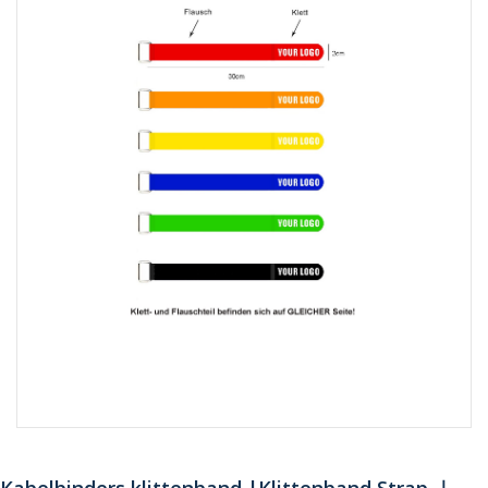
Kabelbinders klittenband |Klittenband Strap ｜