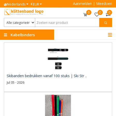
Aanmelden
|
Meedoen
€
Nederlands
EUR
0
0
0
Kabelbinders
Klittenband
Skibanden bedrukken vanaf 100 stuks | Ski Str ..
Jul 05 - 2026