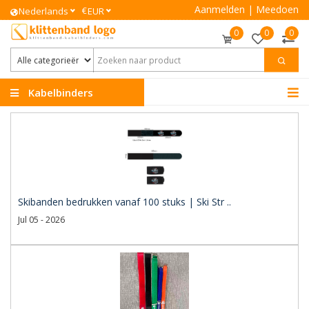
Aanmelden
|
Meedoen
€
Nederlands
EUR
0
0
0
Kabelbinders
Klittenband
Skibanden bedrukken vanaf 100 stuks | Ski Str ..
Jul 05 - 2026