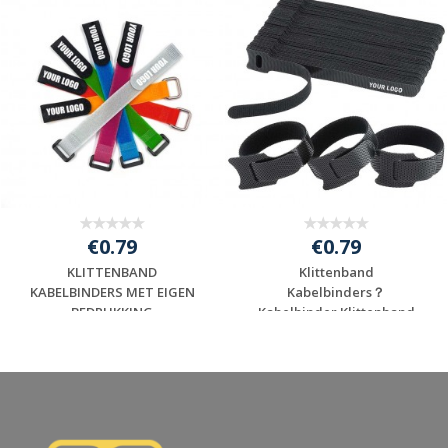
€0.79
€0.79
KLITTENBAND
Klittenband
KABELBINDERS MET EIGEN
Kabelbinders？
BEDRUKKING
Kabelbinder Klittenband
met lo...
Gratis offerte
Gratis offerte
aanvragen
aanvragen