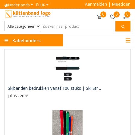
Aanmelden
|
Meedoen
€
Nederlands
EUR
0
0
0
Kabelbinders
Klittenband
Skibanden bedrukken vanaf 100 stuks | Ski Str ..
Jul 05 - 2026