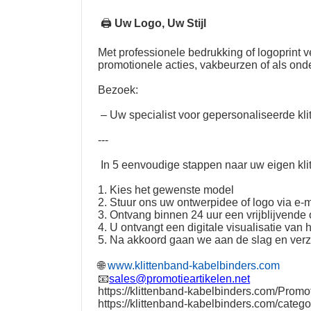
🖨
Uw Logo, Uw Stijl
Met professionele bedrukking of logoprint
promotionele acties, vakbeurzen of als on
Bezoek:
– Uw specialist voor gepersonaliseerde kli
---
In 5 eenvoudige stappen naar uw eigen kli
1. Kies het gewenste model
2. Stuur ons uw ontwerpidee of logo via e-m
3. Ontvang binnen 24 uur een vrijblijvende o
4. U ontvangt een digitale visualisatie van 
5. Na akkoord gaan we aan de slag en ver
🌐
www.klittenband-kabelbinders.com
📧
sales@promotieartikelen.net
https://klittenband-kabelbinders.com/Promot
https://klittenband-kabelbinders.com/catego