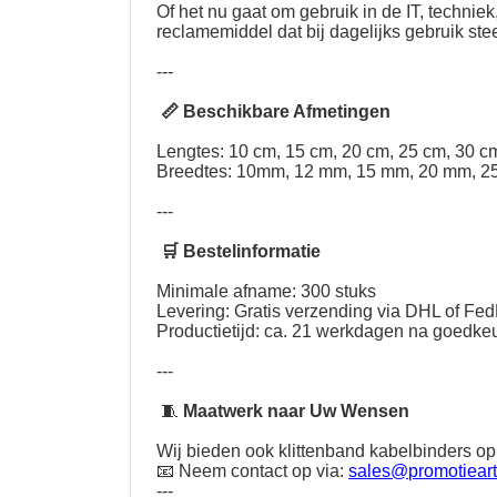
Of het nu gaat om gebruik in de IT, techni
reclamemiddel dat bij dagelijks gebruik st
---
📏 Beschikbare Afmetingen
Lengtes: 10 cm, 15 cm, 20 cm, 25 cm, 30 cm
Breedtes: 10mm, 12 mm, 15 mm, 20 mm, 2
---
🛒 Bestelinformatie
Minimale afname: 300 stuks
Levering: Gratis verzending via DHL of Fe
Productietijd: ca. 21 werkdagen na goedkeu
---
🧵
Maatwerk naar Uw Wensen
Wij bieden ook klittenband kabelbinders op
📧 Neem contact op via:
sales@promotieart
---