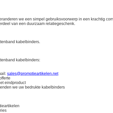
 veranderen we een simpel gebruiksvoorwerp in een krachtig co
derdeel van een duurzaam relatiegeschenk.
ttenband kabelbinders.
ttenband kabelbinders:
ail:
sales@promotieartikelen.net
fferte
het eindproduct
zenden we uw bedrukte kabelbinders
ieartikelen
ries