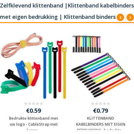
Zelfklevend klittenband |Klittenband kabelbinders
met eigen bedrukking | Klittenband binders
€0.59
€0.79
Bedrukte klittenband met
KLITTENBAND
uw logo - CableStrap met
KABELBINDERS MET EIGEN
logop...
BEDRUKKING -bedrukte...