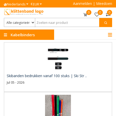
Aanmelden
|
Meedoen
€
Nederlands
EUR
0
0
0
Kabelbinders
Klittenband
Skibanden bedrukken vanaf 100 stuks | Ski Str ..
Jul 05 - 2026