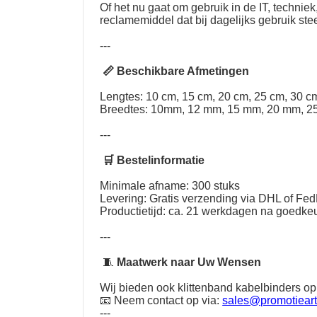
Of het nu gaat om gebruik in de IT, techni
reclamemiddel dat bij dagelijks gebruik st
---
📏 Beschikbare Afmetingen
Lengtes: 10 cm, 15 cm, 20 cm, 25 cm, 30 cm
Breedtes: 10mm, 12 mm, 15 mm, 20 mm, 2
---
🛒 Bestelinformatie
Minimale afname: 300 stuks
Levering: Gratis verzending via DHL of Fe
Productietijd: ca. 21 werkdagen na goedkeu
---
🧵
Maatwerk naar Uw Wensen
Wij bieden ook klittenband kabelbinders op
📧 Neem contact op via:
sales@promotieart
---