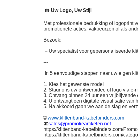
🖨
Uw Logo, Uw Stijl
Met professionele bedrukking of logoprint
promotionele acties, vakbeurzen of als on
Bezoek:
– Uw specialist voor gepersonaliseerde kli
---
In 5 eenvoudige stappen naar uw eigen kli
1. Kies het gewenste model
2. Stuur ons uw ontwerpidee of logo via e-m
3. Ontvang binnen 24 uur een vrijblijvende o
4. U ontvangt een digitale visualisatie van 
5. Na akkoord gaan we aan de slag en ver
🌐
www.klittenband-kabelbinders.com
📧
sales@promotieartikelen.net
https://klittenband-kabelbinders.com/Promot
https://klittenband-kabelbinders.com/catego