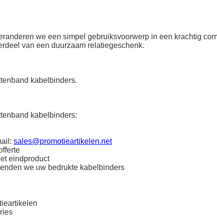
 veranderen we een simpel gebruiksvoorwerp in een krachtig co
derdeel van een duurzaam relatiegeschenk.
ttenband kabelbinders.
ttenband kabelbinders:
ail:
sales@promotieartikelen.net
fferte
het eindproduct
zenden we uw bedrukte kabelbinders
ieartikelen
ries