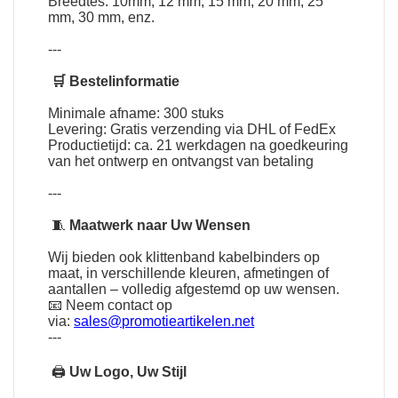
Breedtes: 10mm, 12 mm, 15 mm, 20 mm, 25
mm, 30 mm, enz.
---
🛒 Bestelinformatie
Minimale afname: 300 stuks
Levering: Gratis verzending via DHL of FedEx
Productietijd: ca. 21 werkdagen na goedkeuring
van het ontwerp en ontvangst van betaling
---
🧵
Maatwerk naar Uw Wensen
Wij bieden ook klittenband kabelbinders op
maat, in verschillende kleuren, afmetingen of
aantallen – volledig afgestemd op uw wensen.
📧 Neem contact op
via:
sales@promotieartikelen.net
---
🖨
Uw Logo, Uw Stijl