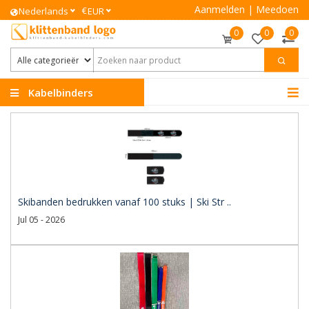
Aanmelden
|
Meedoen
€
Nederlands
EUR
0
0
0
Kabelbinders
Klittenband
Skibanden bedrukken vanaf 100 stuks | Ski Str ..
Jul 05 - 2026