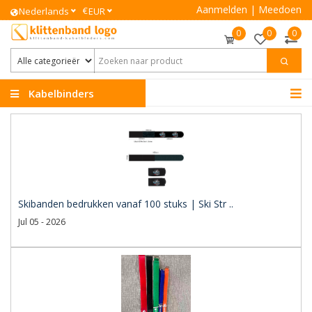
Aanmelden
|
Meedoen
€
Nederlands
EUR
0
0
0
Kabelbinders
Klittenband
Skibanden bedrukken vanaf 100 stuks | Ski Str ..
Jul 05 - 2026