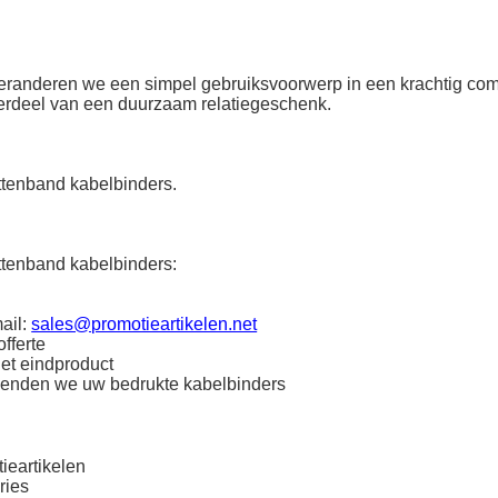
 veranderen we een simpel gebruiksvoorwerp in een krachtig co
derdeel van een duurzaam relatiegeschenk.
ttenband kabelbinders.
ttenband kabelbinders:
ail:
sales@promotieartikelen.net
fferte
het eindproduct
zenden we uw bedrukte kabelbinders
ieartikelen
ries