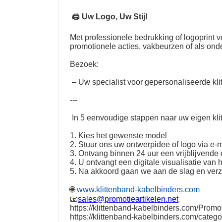
🖨
Uw Logo, Uw Stijl
Met professionele bedrukking of logoprint
promotionele acties, vakbeurzen of als on
Bezoek:
– Uw specialist voor gepersonaliseerde kli
---
In 5 eenvoudige stappen naar uw eigen kli
1. Kies het gewenste model
2. Stuur ons uw ontwerpidee of logo via e-m
3. Ontvang binnen 24 uur een vrijblijvende o
4. U ontvangt een digitale visualisatie van 
5. Na akkoord gaan we aan de slag en ver
🌐
www.klittenband-kabelbinders.com
📧
sales@promotieartikelen.net
https://klittenband-kabelbinders.com/Promot
https://klittenband-kabelbinders.com/catego