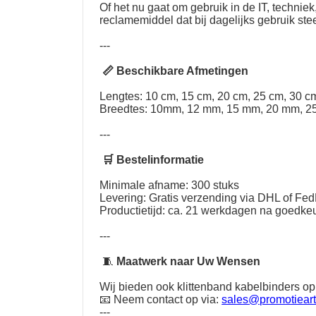
Of het nu gaat om gebruik in de IT, techni
reclamemiddel dat bij dagelijks gebruik st
---
📏 Beschikbare Afmetingen
Lengtes: 10 cm, 15 cm, 20 cm, 25 cm, 30 cm
Breedtes: 10mm, 12 mm, 15 mm, 20 mm, 2
---
🛒 Bestelinformatie
Minimale afname: 300 stuks
Levering: Gratis verzending via DHL of Fe
Productietijd: ca. 21 werkdagen na goedkeu
---
🧵
Maatwerk naar Uw Wensen
Wij bieden ook klittenband kabelbinders op
📧 Neem contact op via:
sales@promotieart
---