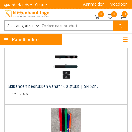
Aanmelden
|
Meedoen
€
Nederlands
EUR
0
0
0
Kabelbinders
Klittenband
Skibanden bedrukken vanaf 100 stuks | Ski Str ..
Jul 05 - 2026