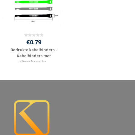
€0.79
Bedrukte kabelbinders -
Kabelbinders met
klittenband be...
Gratis offerte
aanvragen