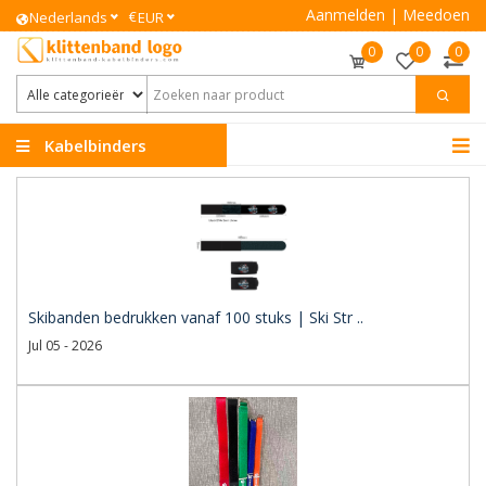
Aanmelden
|
Meedoen
€
Nederlands
EUR
0
0
0
Kabelbinders
Klittenband
Skibanden bedrukken vanaf 100 stuks | Ski Str ..
Jul 05 - 2026