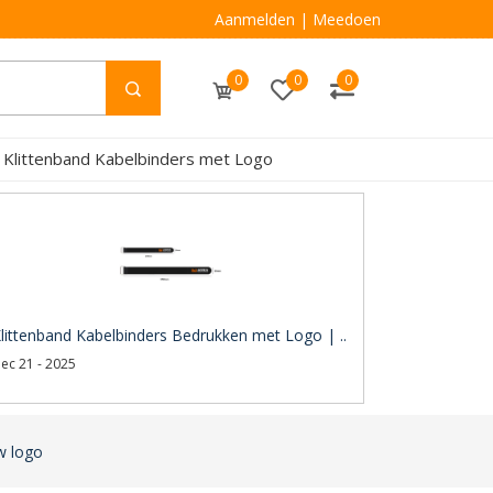
Aanmelden
|
Meedoen
0
0
0
 Klittenband Kabelbinders met Logo
littenband Kabelbinders Bedrukken met Logo | ..
ec 21 - 2025
w logo