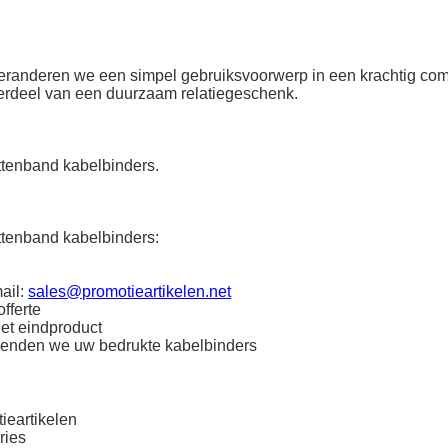
 veranderen we een simpel gebruiksvoorwerp in een krachtig co
derdeel van een duurzaam relatiegeschenk.
ttenband kabelbinders.
ttenband kabelbinders:
ail:
sales@promotieartikelen.net
fferte
het eindproduct
zenden we uw bedrukte kabelbinders
ieartikelen
ries