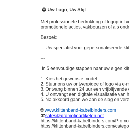
🖨
Uw Logo, Uw Stijl
Met professionele bedrukking of logoprint
promotionele acties, vakbeurzen of als on
Bezoek:
– Uw specialist voor gepersonaliseerde kli
---
In 5 eenvoudige stappen naar uw eigen kli
1. Kies het gewenste model
2. Stuur ons uw ontwerpidee of logo via e-m
3. Ontvang binnen 24 uur een vrijblijvende o
4. U ontvangt een digitale visualisatie van 
5. Na akkoord gaan we aan de slag en ver
🌐
www.klittenband-kabelbinders.com
📧
sales@promotieartikelen.net
https://klittenband-kabelbinders.com/Promot
https://klittenband-kabelbinders.com/catego