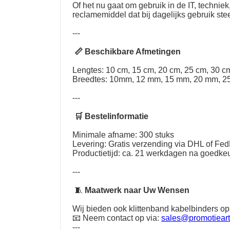
Of het nu gaat om gebruik in de IT, techni
reclamemiddel dat bij dagelijks gebruik st
---
📏 Beschikbare Afmetingen
Lengtes: 10 cm, 15 cm, 20 cm, 25 cm, 30 cm
Breedtes: 10mm, 12 mm, 15 mm, 20 mm, 2
---
🛒 Bestelinformatie
Minimale afname: 300 stuks
Levering: Gratis verzending via DHL of Fe
Productietijd: ca. 21 werkdagen na goedkeu
---
🧵
Maatwerk naar Uw Wensen
Wij bieden ook klittenband kabelbinders op
📧 Neem contact op via:
sales@promotieart
---