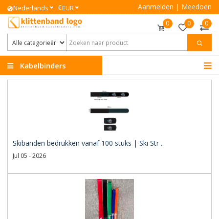
Aanmelden
|
Meedoen
€
Nederlands
EUR
0
0
0
Kabelbinders
Klittenband
Skibanden bedrukken vanaf 100 stuks | Ski Str ..
Jul 05 - 2026