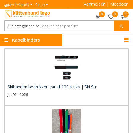
Aanmelden
|
Meedoen
€
Nederlands
EUR
0
0
0
Kabelbinders
Klittenband
Skibanden bedrukken vanaf 100 stuks | Ski Str ..
Jul 05 - 2026