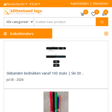
Aanmelden
|
Meedoen
€
Nederlands
EUR
0
0
0
Kabelbinders
Klittenband
Skibanden bedrukken vanaf 100 stuks | Ski Str ..
Jul 05 - 2026