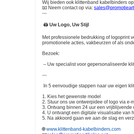
Wij bieden ook klittenband kabelbinders op
📧 Neem contact op via:
sales@promotieart
---
🖨
Uw Logo, Uw Stijl
Met professionele bedrukking of logoprint
promotionele acties, vakbeurzen of als on
Bezoek:
– Uw specialist voor gepersonaliseerde kli
---
In 5 eenvoudige stappen naar uw eigen kli
1. Kies het gewenste model
2. Stuur ons uw ontwerpidee of logo via e-m
3. Ontvang binnen 24 uur een vrijblijvende o
4. U ontvangt een digitale visualisatie van 
5. Na akkoord gaan we aan de slag en ver
🌐
www.klittenband-kabelbinders.com