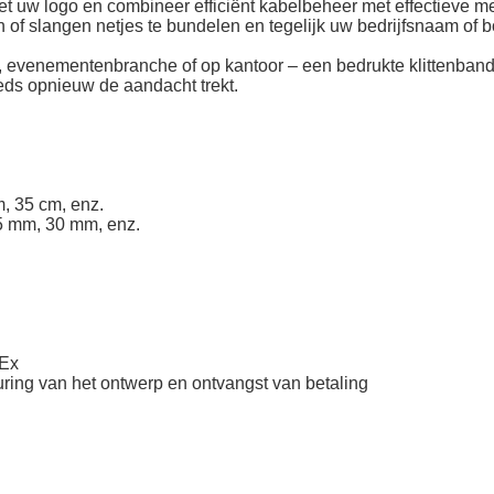
et uw logo
en combineer efficiënt kabelbeheer met effectieve m
n of slangen netjes te bundelen en tegelijk uw bedrijfsnaam of
ek, evenementenbranche of op kantoor – een bedrukte klittenband
eeds opnieuw de aandacht trekt.
, 35 cm, enz.
5 mm, 30 mm, enz.
dEx
ring van het ontwerp en ontvangst van betaling