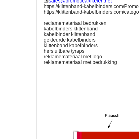
📧
sales@promotieartikelen.net
https://klittenband-kabelbinders.com/Promot
https://klittenband-kabelbinders.com/catego
reclamemateriaal bedrukken
kabelbinders klittenband
kabelbinder klittenband
gekleurde kabelbinders
klittenband kabelbinders
hersluitbare tyraps
reklamemateriaal met logo
reklamemateriaal met bedrukking