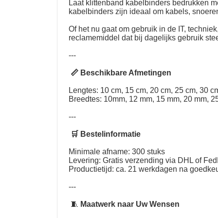
Laat
klittenband kabelbinders bedrukken m
kabelbinders zijn ideaal om kabels, snoere
Of het nu gaat om gebruik in de IT, techni
reclamemiddel dat bij dagelijks gebruik st
---
📏 Beschikbare Afmetingen
Lengtes: 10 cm, 15 cm, 20 cm, 25 cm, 30 cm
Breedtes: 10mm, 12 mm, 15 mm, 20 mm, 2
---
🛒 Bestelinformatie
Minimale afname: 300 stuks
Levering: Gratis verzending via DHL of Fe
Productietijd: ca. 21 werkdagen na goedkeu
---
🧵
Maatwerk naar Uw Wensen