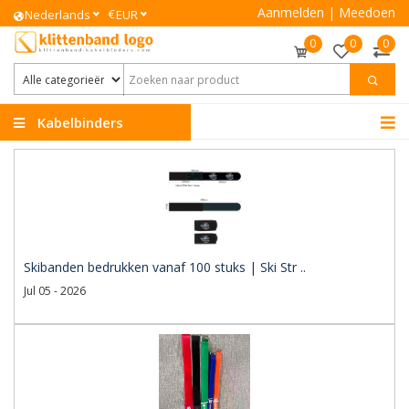
Aanmelden
|
Meedoen
€
Nederlands
EUR
0
0
0
Kabelbinders
Klittenband
Skibanden bedrukken vanaf 100 stuks | Ski Str ..
Jul 05 - 2026