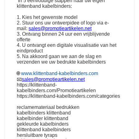
In 5 eenvoudige stappen naar uw eigen
klittenband kabelbinders:
1. Kies het gewenste model
2. Stuur ons uw ontwerpidee of logo via e-
mail:
sales@promotieartikelen.net
3. Ontvang binnen 24 uur een vrijblijvende
offerte
4. U ontvangt een digitale visualisatie van het
eindproduct
5. Na akkoord gaan we aan de slag en
verzenden we uw bedrukte kabelbinders
🌐
www.klittenband-kabelbinders.com
📧
sales@promotieartikelen.net
https://klittenband-
kabelbinders.com/Promotieartikelen
https://klittenband-kabelbinders.com/categories
reclamemateriaal bedrukken
kabelbinders klittenband
kabelbinder klittenband
gekleurde kabelbinders
klittenband kabelbinders
hersluitbare tyraps