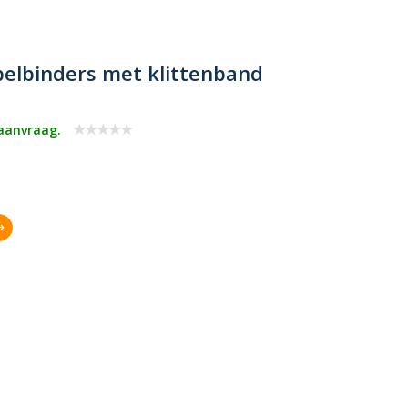
belbinders met klittenband
 aanvraag.