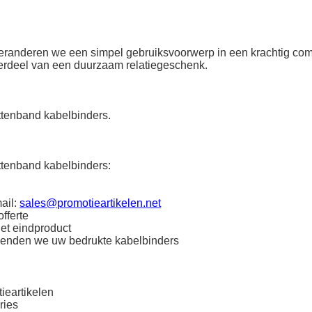
 veranderen we een simpel gebruiksvoorwerp in een krachtig co
derdeel van een duurzaam relatiegeschenk.
ttenband kabelbinders.
ttenband kabelbinders:
ail:
sales@promotieartikelen.net
fferte
het eindproduct
zenden we uw bedrukte kabelbinders
ieartikelen
ries