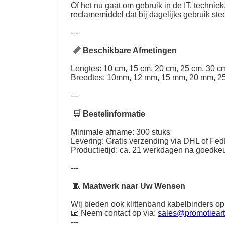
Of het nu gaat om gebruik in de IT, techni
reclamemiddel dat bij dagelijks gebruik st
---
📏 Beschikbare Afmetingen
Lengtes: 10 cm, 15 cm, 20 cm, 25 cm, 30 cm
Breedtes: 10mm, 12 mm, 15 mm, 20 mm, 2
---
🛒 Bestelinformatie
Minimale afname: 300 stuks
Levering: Gratis verzending via DHL of Fe
Productietijd: ca. 21 werkdagen na goedkeu
---
🧵
Maatwerk naar Uw Wensen
Wij bieden ook klittenband kabelbinders op
📧 Neem contact op via:
sales@promotieart
---