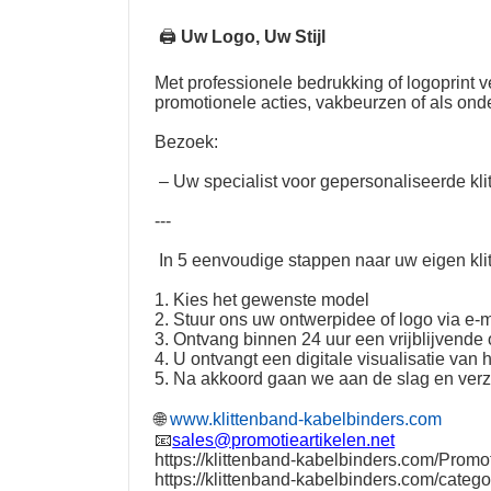
🖨
Uw Logo, Uw Stijl
Met professionele bedrukking of logoprint
promotionele acties, vakbeurzen of als on
Bezoek:
– Uw specialist voor gepersonaliseerde kli
---
In 5 eenvoudige stappen naar uw eigen kli
1. Kies het gewenste model
2. Stuur ons uw ontwerpidee of logo via e-m
3. Ontvang binnen 24 uur een vrijblijvende o
4. U ontvangt een digitale visualisatie van 
5. Na akkoord gaan we aan de slag en ver
🌐
www.klittenband-kabelbinders.com
📧
sales@promotieartikelen.net
https://klittenband-kabelbinders.com/Promot
https://klittenband-kabelbinders.com/catego