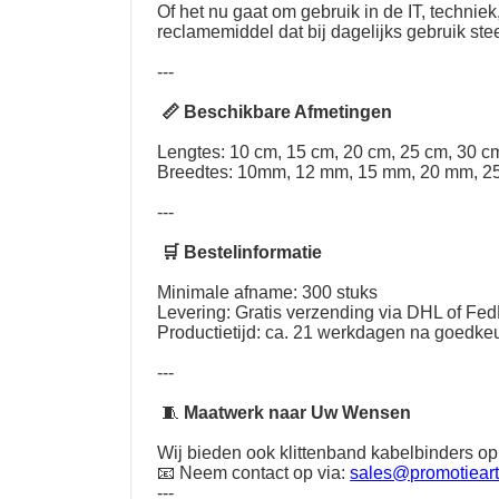
Of het nu gaat om gebruik in de IT, techni
reclamemiddel dat bij dagelijks gebruik st
---
📏 Beschikbare Afmetingen
Lengtes: 10 cm, 15 cm, 20 cm, 25 cm, 30 cm
Breedtes: 10mm, 12 mm, 15 mm, 20 mm, 2
---
🛒 Bestelinformatie
Minimale afname: 300 stuks
Levering: Gratis verzending via DHL of Fe
Productietijd: ca. 21 werkdagen na goedkeu
---
🧵
Maatwerk naar Uw Wensen
Wij bieden ook klittenband kabelbinders op
📧 Neem contact op via:
sales@promotieart
---