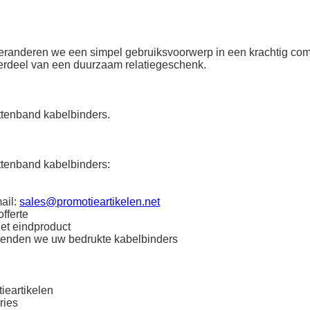
 veranderen we een simpel gebruiksvoorwerp in een krachtig co
derdeel van een duurzaam relatiegeschenk.
ttenband kabelbinders.
ttenband kabelbinders:
ail:
sales@promotieartikelen.net
fferte
het eindproduct
zenden we uw bedrukte kabelbinders
ieartikelen
ries