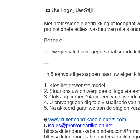
🖨
Uw Logo, Uw Stijl
Met professionele bedrukking of logoprint
promotionele acties, vakbeurzen of als on
Bezoek:
– Uw specialist voor gepersonaliseerde kli
---
In 5 eenvoudige stappen naar uw eigen kli
1. Kies het gewenste model
2. Stuur ons uw ontwerpidee of logo via e-m
3. Ontvang binnen 24 uur een vrijblijvende o
4. U ontvangt een digitale visualisatie van 
5. Na akkoord gaan we aan de slag en ver
🌐
www.klittenband-kabelbinders.com
📧
sales@promotieartikelen.net
https://klittenband-kabelbinders.com/Promot
https://klittenband-kabelbinders.com/catego