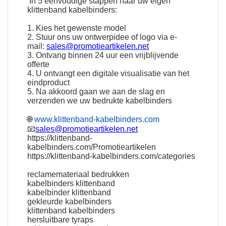
In 5 eenvoudige stappen naar uw eigen
klittenband kabelbinders:
1. Kies het gewenste model
2. Stuur ons uw ontwerpidee of logo via e-
mail:
sales@promotieartikelen.net
3. Ontvang binnen 24 uur een vrijblijvende
offerte
4. U ontvangt een digitale visualisatie van het
eindproduct
5. Na akkoord gaan we aan de slag en
verzenden we uw bedrukte kabelbinders
🌐
www.klittenband-kabelbinders.com
📧
sales@promotieartikelen.net
https://klittenband-
kabelbinders.com/Promotieartikelen
https://klittenband-kabelbinders.com/categories
reclamemateriaal bedrukken
kabelbinders klittenband
kabelbinder klittenband
gekleurde kabelbinders
klittenband kabelbinders
hersluitbare tyraps