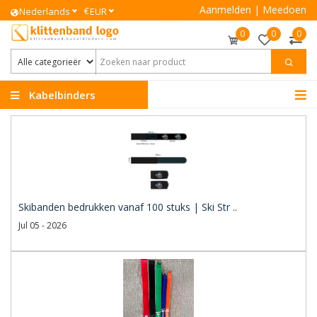
Aanmelden
|
Meedoen
€
Nederlands
EUR
0
0
0
Kabelbinders
Klittenband
Skibanden bedrukken vanaf 100 stuks | Ski Str ..
Jul 05 - 2026