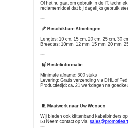
Of het nu gaat om gebruik in de IT, techni
reclamemiddel dat bij dagelijks gebruik st
---
📏 Beschikbare Afmetingen
Lengtes: 10 cm, 15 cm, 20 cm, 25 cm, 30 cm
Breedtes: 10mm, 12 mm, 15 mm, 20 mm, 2
---
🛒 Bestelinformatie
Minimale afname: 300 stuks
Levering: Gratis verzending via DHL of Fe
Productietijd: ca. 21 werkdagen na goedkeu
---
🧵
Maatwerk naar Uw Wensen
Wij bieden ook klittenband kabelbinders op
📧 Neem contact op via:
sales@promotieart
---