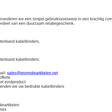
 veranderen we een simpel gebruiksvoorwerp in een krachtig co
derdeel van een duurzaam relatiegeschenk.
ttenband kabelbinders.
ttenband kabelbinders:
ail:
sales@promotieartikelen.net
fferte
het eindproduct
zenden we uw bedrukte kabelbinders
ieartikelen
ries