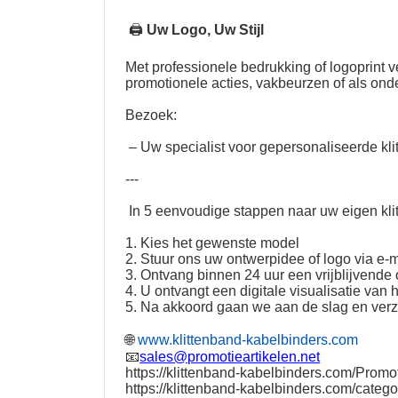
🖨
Uw Logo, Uw Stijl
Met professionele bedrukking of logoprint
promotionele acties, vakbeurzen of als on
Bezoek:
– Uw specialist voor gepersonaliseerde kli
---
In 5 eenvoudige stappen naar uw eigen kli
1. Kies het gewenste model
2. Stuur ons uw ontwerpidee of logo via e-m
3. Ontvang binnen 24 uur een vrijblijvende o
4. U ontvangt een digitale visualisatie van 
5. Na akkoord gaan we aan de slag en ver
🌐
www.klittenband-kabelbinders.com
📧
sales@promotieartikelen.net
https://klittenband-kabelbinders.com/Promot
https://klittenband-kabelbinders.com/catego