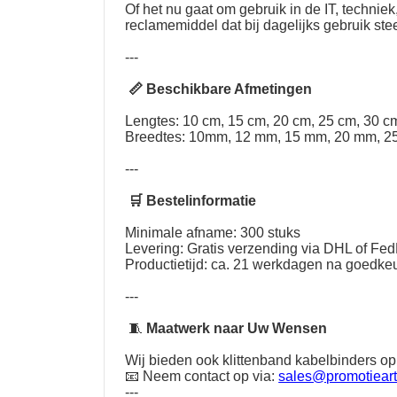
Of het nu gaat om gebruik in de IT, techni
reclamemiddel dat bij dagelijks gebruik st
---
📏 Beschikbare Afmetingen
Lengtes: 10 cm, 15 cm, 20 cm, 25 cm, 30 cm
Breedtes: 10mm, 12 mm, 15 mm, 20 mm, 2
---
🛒 Bestelinformatie
Minimale afname: 300 stuks
Levering: Gratis verzending via DHL of Fe
Productietijd: ca. 21 werkdagen na goedkeu
---
🧵
Maatwerk naar Uw Wensen
Wij bieden ook klittenband kabelbinders op
📧 Neem contact op via:
sales@promotieart
---