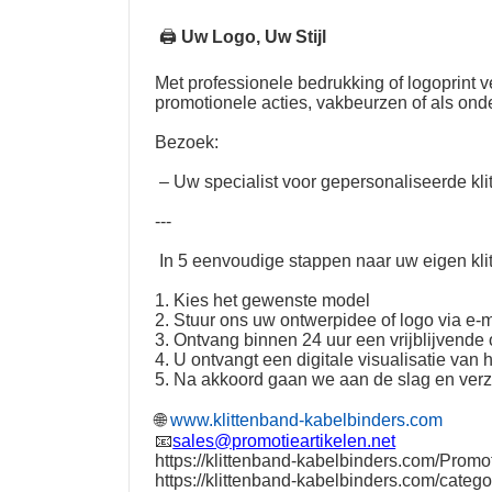
🖨
Uw Logo, Uw Stijl
Met professionele bedrukking of logoprint
promotionele acties, vakbeurzen of als on
Bezoek:
– Uw specialist voor gepersonaliseerde kli
---
In 5 eenvoudige stappen naar uw eigen kli
1. Kies het gewenste model
2. Stuur ons uw ontwerpidee of logo via e-m
3. Ontvang binnen 24 uur een vrijblijvende o
4. U ontvangt een digitale visualisatie van 
5. Na akkoord gaan we aan de slag en ver
🌐
www.klittenband-kabelbinders.com
📧
sales@promotieartikelen.net
https://klittenband-kabelbinders.com/Promot
https://klittenband-kabelbinders.com/catego