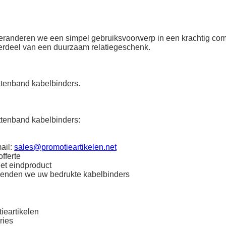
 veranderen we een simpel gebruiksvoorwerp in een krachtig co
derdeel van een duurzaam relatiegeschenk.
ttenband kabelbinders.
ttenband kabelbinders:
ail:
sales@promotieartikelen.net
fferte
het eindproduct
zenden we uw bedrukte kabelbinders
ieartikelen
ries