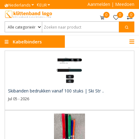
Aanmelden
|
Meedoen
€
Nederlands
EUR
0
0
0
Kabelbinders
Klittenband
Skibanden bedrukken vanaf 100 stuks | Ski Str ..
Jul 05 - 2026