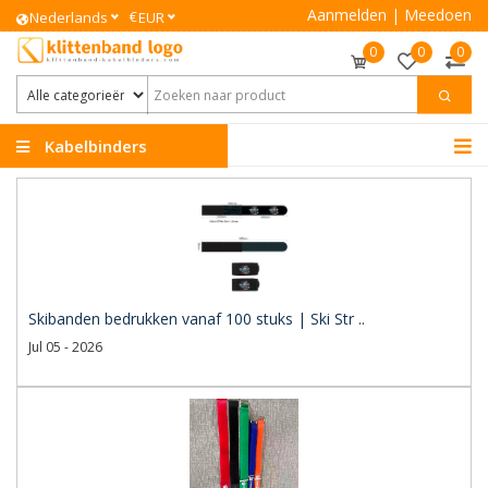
Aanmelden
|
Meedoen
€
Nederlands
EUR
0
0
0
Kabelbinders
Klittenband
Skibanden bedrukken vanaf 100 stuks | Ski Str ..
Jul 05 - 2026