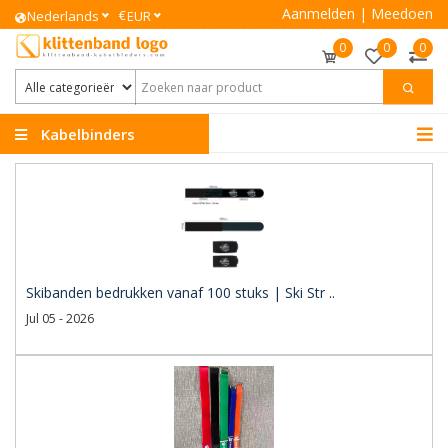
Aanmelden
|
Meedoen
€
Nederlands
EUR
0
0
0
Kabelbinders
Klittenband
Skibanden bedrukken vanaf 100 stuks | Ski Str ..
Jul 05 - 2026