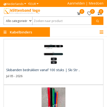
Aanmelden
|
Meedoen
€
Nederlands
EUR
0
0
0
Kabelbinders
Klittenband
Skibanden bedrukken vanaf 100 stuks | Ski Str ..
Jul 05 - 2026