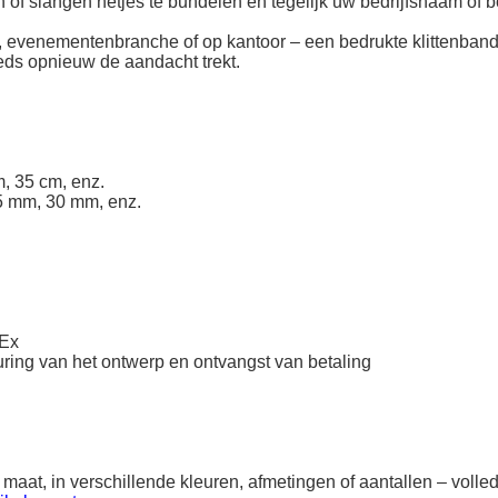
n of slangen netjes te bundelen en tegelijk uw bedrijfsnaam of
ek, evenementenbranche of op kantoor – een bedrukte klittenband
eeds opnieuw de aandacht trekt.
, 35 cm, enz.
5 mm, 30 mm, enz.
dEx
ring van het ontwerp en ontvangst van betaling
 maat, in verschillende kleuren, afmetingen of aantallen – vol