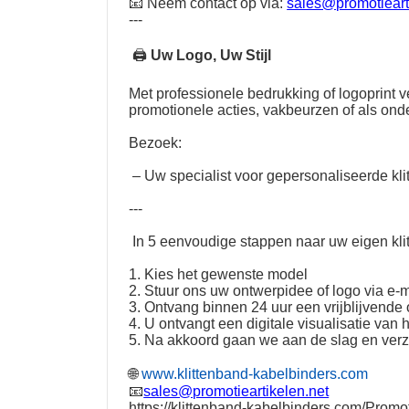
📧 Neem contact op via:
sales@promotieart
---
🖨
Uw Logo, Uw Stijl
Met professionele bedrukking of logoprint
promotionele acties, vakbeurzen of als on
Bezoek:
– Uw specialist voor gepersonaliseerde kli
---
In 5 eenvoudige stappen naar uw eigen kli
1. Kies het gewenste model
2. Stuur ons uw ontwerpidee of logo via e-m
3. Ontvang binnen 24 uur een vrijblijvende o
4. U ontvangt een digitale visualisatie van 
5. Na akkoord gaan we aan de slag en ver
🌐
www.klittenband-kabelbinders.com
📧
sales@promotieartikelen.net
https://klittenband-kabelbinders.com/Promot