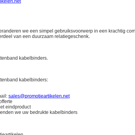
ikelen.net
 veranderen we een simpel gebruiksvoorwerp in een krachtig co
derdeel van een duurzaam relatiegeschenk.
ttenband kabelbinders.
ttenband kabelbinders:
ail:
sales@promotieartikelen.net
fferte
het eindproduct
zenden we uw bedrukte kabelbinders
ieartikelen