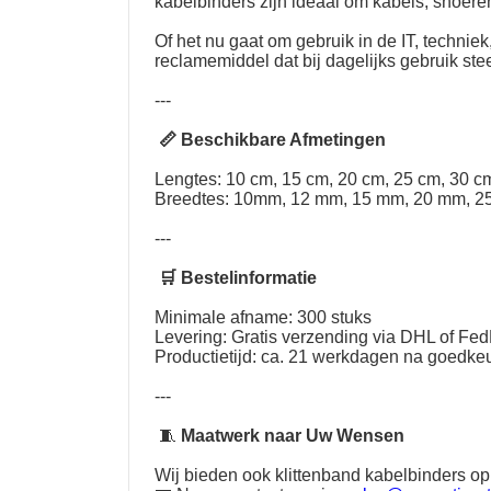
kabelbinders zijn ideaal om kabels, snoere
Of het nu gaat om gebruik in de IT, techni
reclamemiddel dat bij dagelijks gebruik st
---
📏 Beschikbare Afmetingen
Lengtes: 10 cm, 15 cm, 20 cm, 25 cm, 30 cm
Breedtes: 10mm, 12 mm, 15 mm, 20 mm, 2
---
🛒 Bestelinformatie
Minimale afname: 300 stuks
Levering: Gratis verzending via DHL of Fe
Productietijd: ca. 21 werkdagen na goedkeu
---
🧵
Maatwerk naar Uw Wensen
Wij bieden ook klittenband kabelbinders op